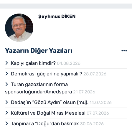
Şeyhmus DİKEN
Yazarın Diğer Yazıları
Kapıyı çalan kimdir?
04.08.2026
Demokrasi güçleri ne yapmalı ?
28.07.2026
Turan gazozlarının forma
sponsorluğundanAmedspora
21.07.2026
Dedaş’ın “Gözü Aydın” olsun (mu).
14.07.2026
Kültürel ve Doğal Miras Meselesi
07.07.2026
Tanpınar’a “Doğu”dan bakmak
30.06.2026