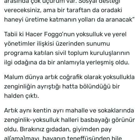
arasında çok uçurum var. Sosyal desteği
vereceksiniz, ama bir taraftan da oradaki
haneyi üretime katmanın yolları da aranacak”
Tabii ki Hacer Foggo’nun yoksulluk ve yerel
yönetimler ilişkisi üzerinden sunumu
programa katılan sivil toplum kuruluşlarının
ilgi odağına da bir anlamıyla yerleşmiş oldu.
Malum dünya artık coğrafik olarak yoksullukla
zenginliğin ayrıştığı hatta bölündüğü bir
halden çıktı.
Artık aynı kentin ayrı mahalle ve sokaklarında
zenginlik-yoksulluk halleri basbayağı görünür
oldu. Bırakınız gıdadan, giyimden pay
al(ama)mayı, havanın teneffüsünden bile