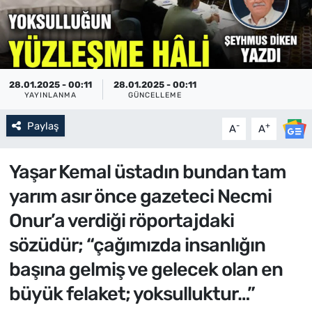
28.01.2025 - 00:11
28.01.2025 - 00:11
YAYINLANMA
GÜNCELLEME
Paylaş
-
+
A
A
Yaşar Kemal üstadın bundan tam
yarım asır önce gazeteci Necmi
Onur’a verdiği röportajdaki
sözüdür; “çağımızda insanlığın
başına gelmiş ve gelecek olan en
büyük felaket; yoksulluktur…”