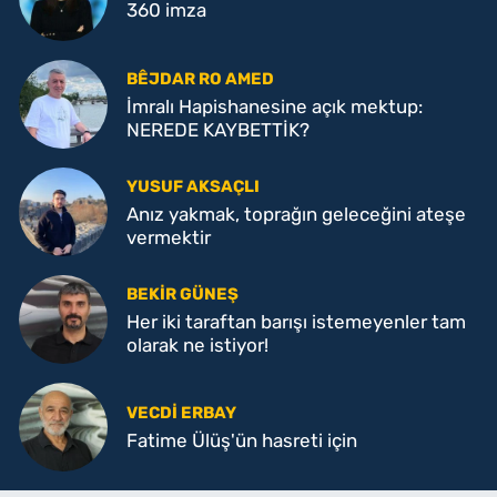
360 imza
BÊJDAR RO AMED
İmralı Hapishanesine açık mektup:
NEREDE KAYBETTİK?
YUSUF AKSAÇLI
Anız yakmak, toprağın geleceğini ateşe
vermektir
BEKIR GÜNEŞ
Her iki taraftan barışı istemeyenler tam
olarak ne istiyor!
VECDI ERBAY
Fatime Ülüş'ün hasreti için