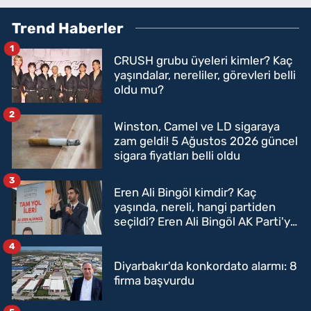
Trend Haberler
1
CRUSH grubu üyeleri kimler? Kaç
yaşındalar, nereliler, görevleri belli
oldu mu?
2
Winston, Camel ve LD sigaraya
zam geldi! 5 Ağustos 2026 güncel
sigara fiyatları belli oldu
3
Eren Ali Bingöl kimdir? Kaç
yaşında, nereli, hangi partiden
seçildi? Eren Ali Bingöl AK Parti'ye
mi geçecek?
4
Diyarbakır'da konkordato alarmı: 8
firma başvurdu