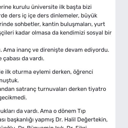
ine kurulu üniversite ilk başta bizi
de ders iç içe ders dinlemeler, büyük
erinde sohbetler, kantin buluşmaları, yurt
işçileri kadar olmasa da kendimizi sosyal bir
u. Ama inanç ve direnişte devam ediyordu.
 çabası da vardı.
e ilk oturma eylemi derken, öğrenci
muştuk.
yandan satranç turnuvaları derken tiyatro
 gecikmedi.
lukları da vardı. Ama o dönem Tıp
sı başkanlığı yapmış Dr. Halil Değertekin,