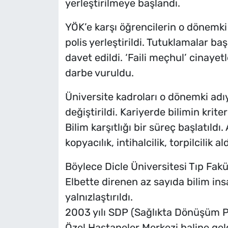
yerleştirilmeye başlandı.
YÖK’e karşı öğrencilerin o dönemk
polis yerleştirildi. Tutuklamalar baş
davet edildi. ‘Faili meçhul’ cinaye
darbe vuruldu.
Üniversite kadroları o dönemki adı
değiştirildi. Kariyerde bilimin kriter
Bilim karşıtlığı bir süreç başlatıldı
kopyacılık, intihalcilik, torpilcilik a
Böylece Dicle Üniversitesi Tıp Fakül
Elbette direnen az sayıda bilim insa
yalnızlaştırıldı.
2003 yılı SDP (Sağlıkta Dönüşüm Pr
Özel Hastaneler Merkezi haline gel