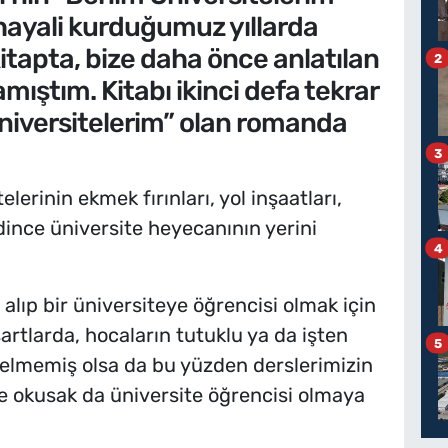
 hayali kurduğumuz yıllarda
apta, bize daha önce anlatılan
2
amıştım. Kitabı ikinci defa tekrar
iversitelerim” olan romanda
3
lerinin ekmek fırınları, yol inşaatları,
nce üniversite heyecanının yerini
4
 alıp bir üniversiteye öğrencisi olmak için
şartlarda, hocaların tutuklu ya da işten
5
gelmemiş olsa da bu yüzden derslerimizin
e okusak da üniversite öğrencisi olmaya