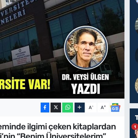
-
+
A
A
minde ilgimi çeken kitaplardan
1
i’nin “Benim Üniversitelerim”