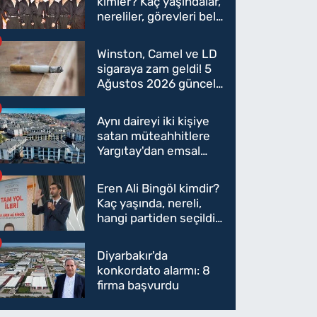
kimler? Kaç yaşındalar,
nereliler, görevleri belli
oldu mu?
Winston, Camel ve LD
sigaraya zam geldi! 5
Ağustos 2026 güncel
sigara fiyatları belli
oldu
Aynı daireyi iki kişiye
satan müteahhitlere
Yargıtay'dan emsal
karar
Eren Ali Bingöl kimdir?
Kaç yaşında, nereli,
hangi partiden seçildi?
Eren Ali Bingöl AK
Parti'ye mi geçecek?
Diyarbakır'da
konkordato alarmı: 8
firma başvurdu