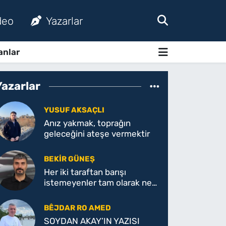
deo
Yazarlar
anlar
Yazarlar
YUSUF AKSAÇLI
Anız yakmak, toprağın
geleceğini ateşe vermektir
BEKIR GÜNEŞ
Her iki taraftan barışı
istemeyenler tam olarak ne
istiyor!
BÊJDAR RO AMED
SOYDAN AKAY’IN YAZISI