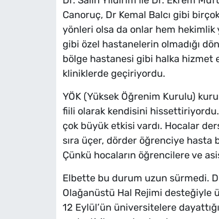
Dr. Salih Yıldırım ile Dr. Ekrem Müf
Canoruç, Dr Kemal Balcı gibi birçok 
yönleri olsa da onlar hem hekimlik
gibi özel hastanelerin olmadığı dön
bölge hastanesi gibi halka hizmet
kliniklerde geçiriyordu.
YÖK (Yüksek Öğrenim Kurulu) kuru
fiili olarak kendisini hissettiriyo
çok büyük etkisi vardı. Hocalar ders
sıra üçer, dörder öğrenciye hasta b
Çünkü hocaların öğrencilere ve asi
Elbette bu durum uzun sürmedi. Dok
Olağanüstü Hal Rejimi desteğiyle 
12 Eylül’ün üniversitelere dayattığı 