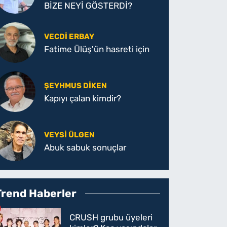
BİZE NEYİ GÖSTERDİ?
VECDI ERBAY
Fatime Ülüş'ün hasreti için
ŞEYHMUS DİKEN
Kapıyı çalan kimdir?
VEYSI ÜLGEN
Abuk sabuk sonuçlar
Trend Haberler
CRUSH grubu üyeleri