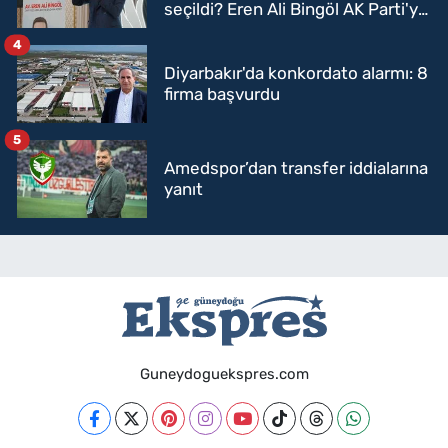
seçildi? Eren Ali Bingöl AK Parti'ye
mi geçecek?
4
Diyarbakır'da konkordato alarmı: 8
firma başvurdu
5
Amedspor’dan transfer iddialarına
yanıt
Guneydoguekspres.com