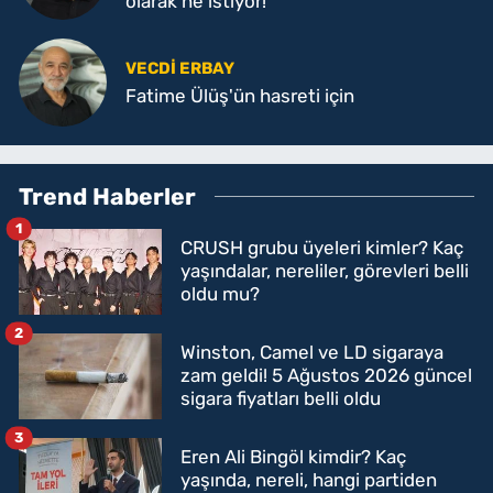
olarak ne istiyor!
VECDI ERBAY
Fatime Ülüş'ün hasreti için
Trend Haberler
1
CRUSH grubu üyeleri kimler? Kaç
yaşındalar, nereliler, görevleri belli
oldu mu?
2
Winston, Camel ve LD sigaraya
zam geldi! 5 Ağustos 2026 güncel
sigara fiyatları belli oldu
3
Eren Ali Bingöl kimdir? Kaç
yaşında, nereli, hangi partiden