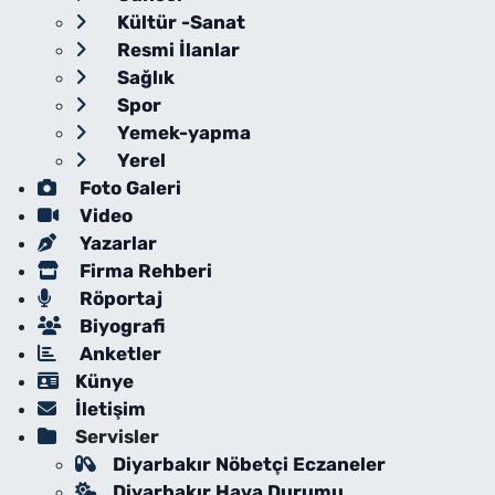
Kültür -Sanat
Resmi İlanlar
Sağlık
Spor
Yemek-yapma
Yerel
Foto Galeri
Video
Yazarlar
Firma Rehberi
Röportaj
Biyografi
Anketler
Künye
İletişim
Servisler
Diyarbakır Nöbetçi Eczaneler
Diyarbakır Hava Durumu