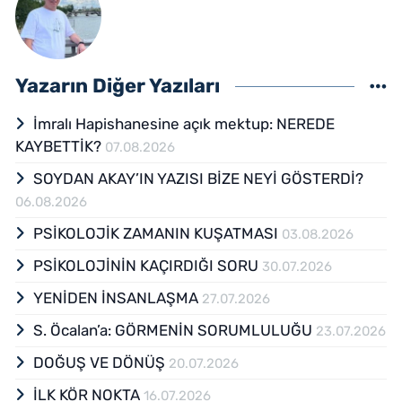
Yazarın Diğer Yazıları
İmralı Hapishanesine açık mektup: NEREDE
KAYBETTİK?
07.08.2026
SOYDAN AKAY’IN YAZISI BİZE NEYİ GÖSTERDİ?
06.08.2026
PSİKOLOJİK ZAMANIN KUŞATMASI
03.08.2026
PSİKOLOJİNİN KAÇIRDIĞI SORU
30.07.2026
YENİDEN İNSANLAŞMA
27.07.2026
S. Öcalan’a: GÖRMENİN SORUMLULUĞU
23.07.2026
DOĞUŞ VE DÖNÜŞ
20.07.2026
İLK KÖR NOKTA
16.07.2026