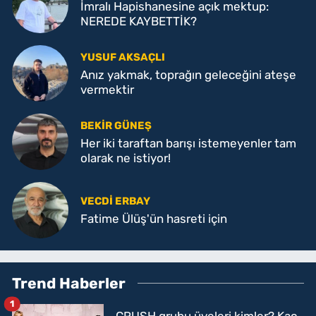
İmralı Hapishanesine açık mektup:
NEREDE KAYBETTİK?
YUSUF AKSAÇLI
Anız yakmak, toprağın geleceğini ateşe
vermektir
BEKIR GÜNEŞ
Her iki taraftan barışı istemeyenler tam
olarak ne istiyor!
VECDI ERBAY
Fatime Ülüş'ün hasreti için
Trend Haberler
1