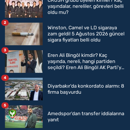
CRUSH grubu üyeleri kimler? Kaç
yaşındalar, nereliler, görevleri belli
oldu mu?
2
Winston, Camel ve LD sigaraya
zam geldi! 5 Ağustos 2026 güncel
sigara fiyatları belli oldu
3
Eren Ali Bingöl kimdir? Kaç
yaşında, nereli, hangi partiden
seçildi? Eren Ali Bingöl AK Parti'ye
mi geçecek?
4
Diyarbakır'da konkordato alarmı: 8
firma başvurdu
5
Amedspor’dan transfer iddialarına
yanıt